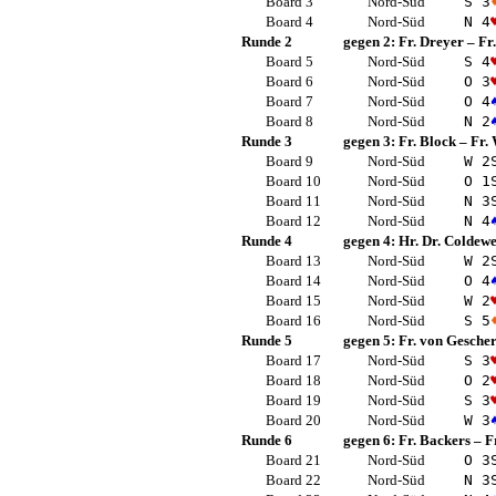
Board 3
Nord-Süd
S 3
Board 4
Nord-Süd
N 4
Runde 2
gegen 2:
Fr. Dreyer
–
Fr
Board 5
Nord-Süd
S 4
Board 6
Nord-Süd
O 3
Board 7
Nord-Süd
O 4
Board 8
Nord-Süd
N 2
Runde 3
gegen 3:
Fr. Block
–
Fr.
Board 9
Nord-Süd
W 2
Board 10
Nord-Süd
O 1
Board 11
Nord-Süd
N 3
Board 12
Nord-Süd
N 4
Runde 4
gegen 4:
Hr. Dr. Coldew
Board 13
Nord-Süd
W 2
Board 14
Nord-Süd
O 4
Board 15
Nord-Süd
W 2
Board 16
Nord-Süd
S 5
Runde 5
gegen 5:
Fr. von Gesche
Board 17
Nord-Süd
S 3
Board 18
Nord-Süd
O 2
Board 19
Nord-Süd
S 3
Board 20
Nord-Süd
W 3
Runde 6
gegen 6:
Fr. Backers
–
F
Board 21
Nord-Süd
O 3
Board 22
Nord-Süd
N 3