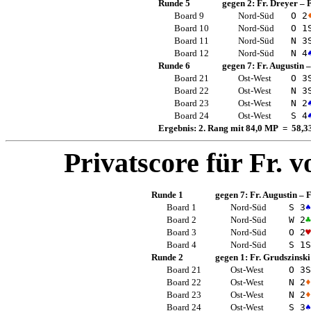
Runde 5
gegen 2:
Fr. Dreyer
–
Board 9
Nord-Süd
O 2
Board 10
Nord-Süd
O 1
Board 11
Nord-Süd
N 3
Board 12
Nord-Süd
N 4
Runde 6
gegen 7:
Fr. Augustin
Board 21
Ost-West
O 3
Board 22
Ost-West
N 3
Board 23
Ost-West
N 2
Board 24
Ost-West
S 4
Ergebnis: 2. Rang mit 84,0 MP = 58,
Privatscore für
Fr. 
Runde 1
gegen 7:
Fr. Augustin
–
F
Board 1
Nord-Süd
S 3
♠
Board 2
Nord-Süd
W 2
♣
Board 3
Nord-Süd
O 2
♥
Board 4
Nord-Süd
S 1
S
Runde 2
gegen 1:
Fr. Grudszinski
Board 21
Ost-West
O 3
S
Board 22
Ost-West
N 2
♦
Board 23
Ost-West
N 2
♦
Board 24
Ost-West
S 3
♠