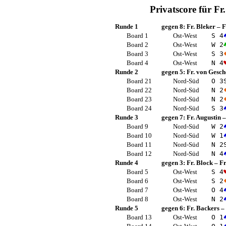
Privatscore für
Fr
Runde 1
gegen 8:
Fr. Bleker
–
F
Board 1
Ost-West
S 4
Board 2
Ost-West
W 2
Board 3
Ost-West
S 3
Board 4
Ost-West
N 4
Runde 2
gegen 5:
Fr. von Gesch
Board 21
Nord-Süd
O 3
Board 22
Nord-Süd
N 2
Board 23
Nord-Süd
N 2
Board 24
Nord-Süd
S 3
Runde 3
gegen 7:
Fr. Augustin
Board 9
Nord-Süd
W 2
Board 10
Nord-Süd
W 1
Board 11
Nord-Süd
N 2
Board 12
Nord-Süd
N 4
Runde 4
gegen 3:
Fr. Block
–
F
Board 5
Ost-West
S 4
Board 6
Ost-West
S 2
Board 7
Ost-West
O 4
Board 8
Ost-West
N 2
Runde 5
gegen 6:
Fr. Backers
–
Board 13
Ost-West
O 1