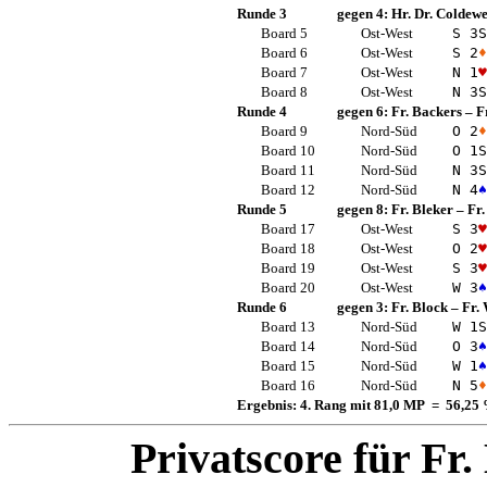
Runde 3
gegen 4:
Hr. Dr. Coldew
Board 5
Ost-West
S 3
S
Board 6
Ost-West
S 2
♦
Board 7
Ost-West
N 1
♥
Board 8
Ost-West
N 3
S
Runde 4
gegen 6:
Fr. Backers
–
F
Board 9
Nord-Süd
O 2
♦
Board 10
Nord-Süd
O 1
S
Board 11
Nord-Süd
N 3
S
Board 12
Nord-Süd
N 4
♠
Runde 5
gegen 8:
Fr. Bleker
–
Fr.
Board 17
Ost-West
S 3
♥
Board 18
Ost-West
O 2
♥
Board 19
Ost-West
S 3
♥
Board 20
Ost-West
W 3
♠
Runde 6
gegen 3:
Fr. Block
–
Fr.
Board 13
Nord-Süd
W 1
S
Board 14
Nord-Süd
O 3
♠
Board 15
Nord-Süd
W 1
♠
Board 16
Nord-Süd
N 5
♦
Ergebnis: 4. Rang mit 81,0 MP = 56,25
Privatscore für
Fr.