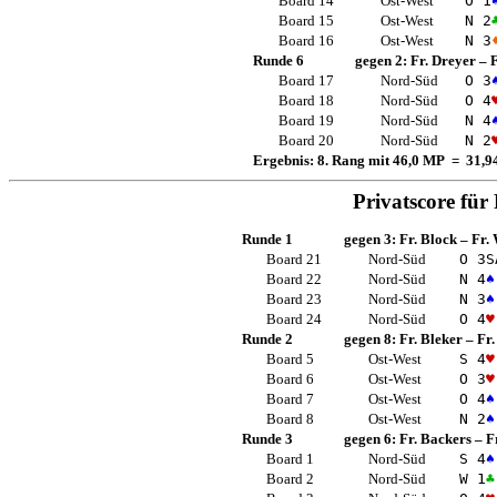
Board 14
Ost-West
O 1
Board 15
Ost-West
N 2
Board 16
Ost-West
N 3
Runde 6
gegen 2:
Fr. Dreyer
–
Board 17
Nord-Süd
O 3
Board 18
Nord-Süd
O 4
Board 19
Nord-Süd
N 4
Board 20
Nord-Süd
N 2
Ergebnis: 8. Rang mit 46,0 MP = 31,
Privatscore für
Runde 1
gegen 3:
Fr. Block
–
Fr.
Board 21
Nord-Süd
O 3
S
Board 22
Nord-Süd
N 4
♠
Board 23
Nord-Süd
N 3
♠
Board 24
Nord-Süd
O 4
♥
Runde 2
gegen 8:
Fr. Bleker
–
Fr.
Board 5
Ost-West
S 4
♥
Board 6
Ost-West
O 3
♥
Board 7
Ost-West
O 4
♠
Board 8
Ost-West
N 2
♠
Runde 3
gegen 6:
Fr. Backers
–
F
Board 1
Nord-Süd
S 4
♠
Board 2
Nord-Süd
W 1
♣