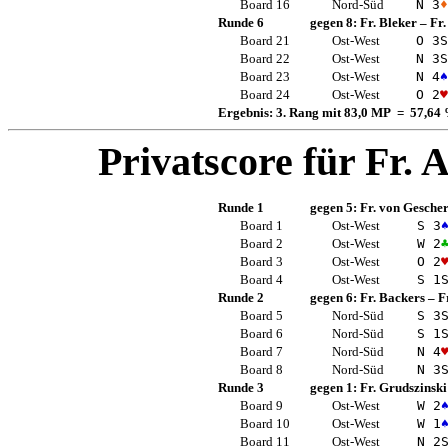
Board 16
Nord-Süd
N 3
♦
Runde 6
gegen 8:
Fr. Bleker
–
Fr.
Board 21
Ost-West
O 3
S
Board 22
Ost-West
N 3
S
Board 23
Ost-West
N 4
♠
Board 24
Ost-West
O 2
♥
Ergebnis: 3. Rang mit 83,0 MP = 57,64
Privatscore für
Fr. 
Runde 1
gegen 5:
Fr. von Gesche
Board 1
Ost-West
S 3
Board 2
Ost-West
W 2
Board 3
Ost-West
O 2
Board 4
Ost-West
S 1
Runde 2
gegen 6:
Fr. Backers
–
F
Board 5
Nord-Süd
S 3
Board 6
Nord-Süd
S 1
Board 7
Nord-Süd
N 4
Board 8
Nord-Süd
N 3
Runde 3
gegen 1:
Fr. Grudszinski
Board 9
Ost-West
W 2
Board 10
Ost-West
W 1
Board 11
Ost-West
N 2