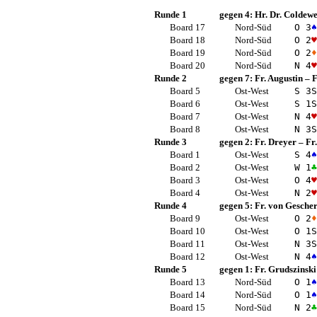
Runde 1
gegen 4:
Hr. Dr. Coldew
Board 17
Nord-Süd
O 3
♠
Board 18
Nord-Süd
O 2
♥
Board 19
Nord-Süd
O 2
♦
Board 20
Nord-Süd
N 4
♥
Runde 2
gegen 7:
Fr. Augustin
–
F
Board 5
Ost-West
S 3
S
Board 6
Ost-West
S 1
S
Board 7
Ost-West
N 4
♥
Board 8
Ost-West
N 3
S
Runde 3
gegen 2:
Fr. Dreyer
–
Fr
Board 1
Ost-West
S 4
♠
Board 2
Ost-West
W 1
♣
Board 3
Ost-West
O 4
♥
Board 4
Ost-West
N 2
♥
Runde 4
gegen 5:
Fr. von Gesche
Board 9
Ost-West
O 2
♦
Board 10
Ost-West
O 1
S
Board 11
Ost-West
N 3
S
Board 12
Ost-West
N 4
♠
Runde 5
gegen 1:
Fr. Grudszinski
Board 13
Nord-Süd
O 1
♠
Board 14
Nord-Süd
O 1
♠
Board 15
Nord-Süd
N 2
♣