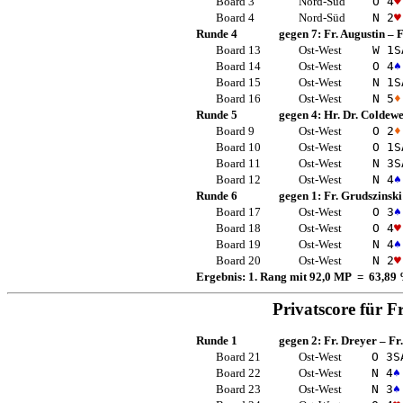
Board 3
Nord-Süd
O 4
♥
Board 4
Nord-Süd
N 2
♥
Runde 4
gegen 7:
Fr. Augustin
–
F
Board 13
Ost-West
W 1
S
Board 14
Ost-West
O 4
♠
Board 15
Ost-West
N 1
S
Board 16
Ost-West
N 5
♦
Runde 5
gegen 4:
Hr. Dr. Coldew
Board 9
Ost-West
O 2
♦
Board 10
Ost-West
O 1
S
Board 11
Ost-West
N 3
S
Board 12
Ost-West
N 4
♠
Runde 6
gegen 1:
Fr. Grudszinski
Board 17
Ost-West
O 3
♠
Board 18
Ost-West
O 4
♥
Board 19
Ost-West
N 4
♠
Board 20
Ost-West
N 2
♥
Ergebnis: 1. Rang mit 92,0 MP = 63,89
Privatscore für
Fr
Runde 1
gegen 2:
Fr. Dreyer
–
Fr
Board 21
Ost-West
O 3
S
Board 22
Ost-West
N 4
♠
Board 23
Ost-West
N 3
♠