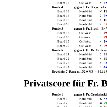
Board 12
Ost-West
N 4
Runde 4
gegen 2:
Fr. Dreyer
–
Fr
Board 13
Nord-Süd
W 1
Board 14
Nord-Süd
O 4
Board 15
Nord-Süd
N 1
Board 16
Nord-Süd
N 5
Runde 5
gegen 3:
Fr. Block
–
Fr.
Board 17
Ost-West
S 4
Board 18
Ost-West
O 2
Board 19
Ost-West
N 2
Board 20
Ost-West
N 2
Runde 6
gegen 4:
Hr. Dr. Coldew
Board 21
Nord-Süd
O 3
Board 22
Nord-Süd
N 3
Board 23
Nord-Süd
N 2
Board 24
Nord-Süd
S 4
Ergebnis: 7. Rang mit 52,0 MP = 36,11
Privatscore für
Fr. 
Runde 1
gegen 1:
Fr. Grudszinski
Board 1
Nord-Süd
S 4
Board 2
Nord-Süd
W 2