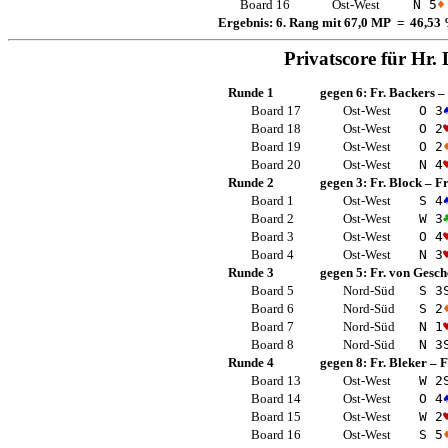
Board 16
Ost-West
N 5
♦
Ergebnis: 6. Rang mit 67,0 MP = 46,53
Privatscore für
Hr. 
Runde 1
gegen 6:
Fr. Backers
–
Board 17
Ost-West
O 3
Board 18
Ost-West
O 2
Board 19
Ost-West
O 2
Board 20
Ost-West
N 4
Runde 2
gegen 3:
Fr. Block
–
F
Board 1
Ost-West
S 4
Board 2
Ost-West
W 3
Board 3
Ost-West
O 4
Board 4
Ost-West
N 3
Runde 3
gegen 5:
Fr. von Gesch
Board 5
Nord-Süd
S 3
Board 6
Nord-Süd
S 2
Board 7
Nord-Süd
N 1
Board 8
Nord-Süd
N 3
Runde 4
gegen 8:
Fr. Bleker
–
F
Board 13
Ost-West
W 2
Board 14
Ost-West
O 4
Board 15
Ost-West
W 2
Board 16
Ost-West
S 5