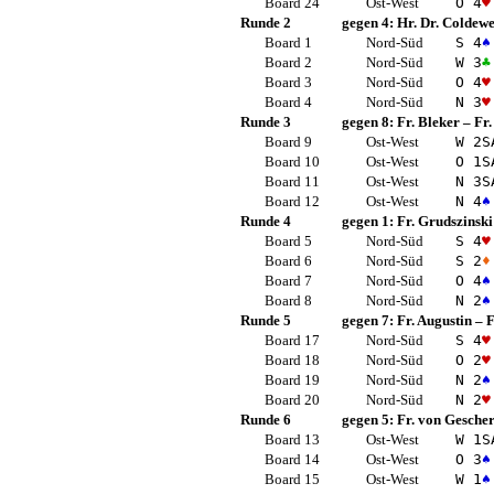
Board 24
Ost-West
O 4
♥
Runde 2
gegen 4:
Hr. Dr. Coldew
Board 1
Nord-Süd
S 4
♠
Board 2
Nord-Süd
W 3
♣
Board 3
Nord-Süd
O 4
♥
Board 4
Nord-Süd
N 3
♥
Runde 3
gegen 8:
Fr. Bleker
–
Fr.
Board 9
Ost-West
W 2
S
Board 10
Ost-West
O 1
S
Board 11
Ost-West
N 3
S
Board 12
Ost-West
N 4
♠
Runde 4
gegen 1:
Fr. Grudszinski
Board 5
Nord-Süd
S 4
♥
Board 6
Nord-Süd
S 2
♦
Board 7
Nord-Süd
O 4
♠
Board 8
Nord-Süd
N 2
♠
Runde 5
gegen 7:
Fr. Augustin
–
F
Board 17
Nord-Süd
S 4
♥
Board 18
Nord-Süd
O 2
♥
Board 19
Nord-Süd
N 2
♠
Board 20
Nord-Süd
N 2
♥
Runde 6
gegen 5:
Fr. von Gesche
Board 13
Ost-West
W 1
S
Board 14
Ost-West
O 3
♠
Board 15
Ost-West
W 1
♠