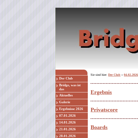
Sie sind hier:
Der Club
»
04.02.202
Der Club
Bridge, was ist
das
Ergebnis
Aktuelles
Galerie
Privatscore
Ergebnisse 2026
07.01.2026
14.01.2026
Boards
21.01.2026
28.01.2026