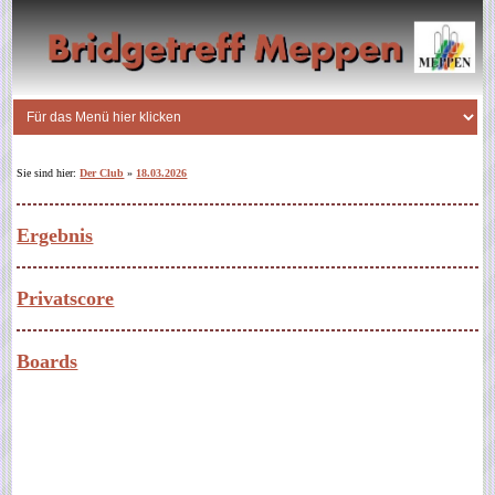
Sie sind hier:
Der Club
»
18.03.2026
Ergebnis
Privatscore
Boards